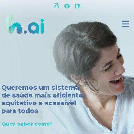
Queremos um sistema
de saúde mais eficiente,
equitativo e acessível
para todos
Quer saber como?